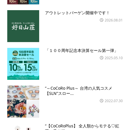
アウトレットバーゲン開催中です！
2026.08.01
「１００周年記念本決算セール第一弾」
2025.05.10
“～CoCoRo Plus～ 台湾の人気コスメ
【SLN”スロー...
2022.07.30
“【CoCoRoPlus】 全人類からモテる♡紅