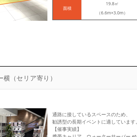
19.8㎡
面積
（6.6m×3.0m）
ー横（セリア寄り）
通路に接しているスペースのため、
勧誘型の長期イベントに適しています
【催事実績】
携帯キャリア、ウォーターサーバー etc