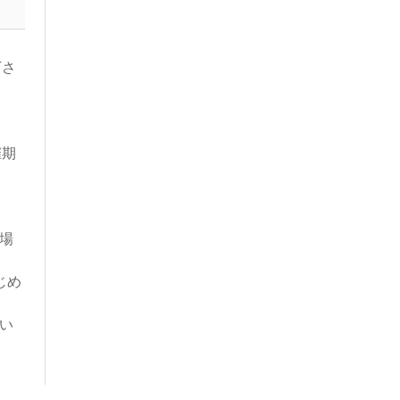
下さ
催期
場
じめ
い