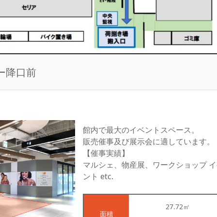
ー降口前
館内で最大のイベントスペース。
販売催事及び展示会に適しています。
【催事実績】
マルシェ、物産展、ワークショップ イ
ント etc.
27.72㎡
面積