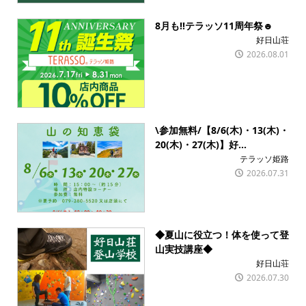
8月も!!テラッソ11周年祭☻
好日山荘
2026.08.01
\参加無料/【8/6(木)・13(木)・
20(木)・27(木)】好...
テラッソ姫路
2026.07.31
◆夏山に役立つ！体を使って登
山実技講座◆
好日山荘
2026.07.30