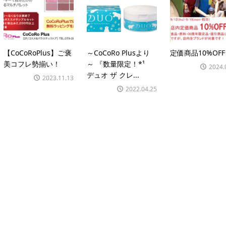
【CoCoRoPlus】ご褒
～CoCoRo Plusより
定価商品10%OF
美コフレ勢揃い！
～ 『数量限定！*¹
2024.
デュオ ザ クレ...
2023.11.13
2022.04.25