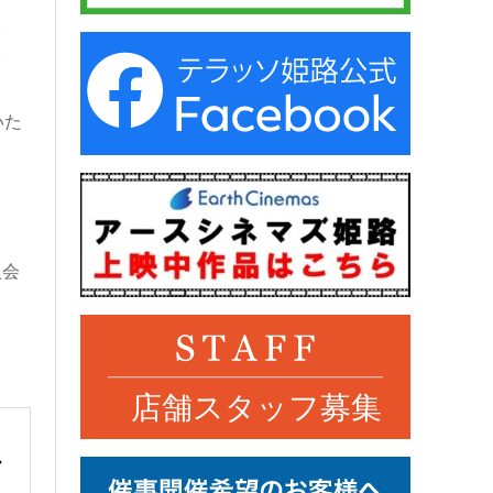
いた
入会