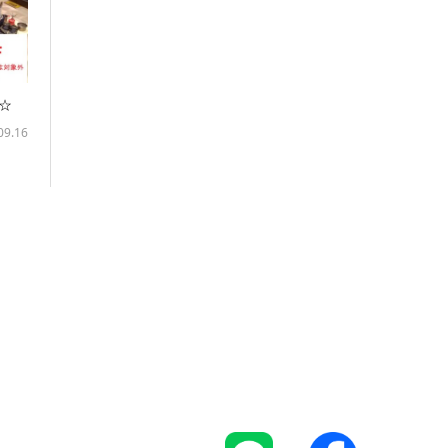
F☆
09.16