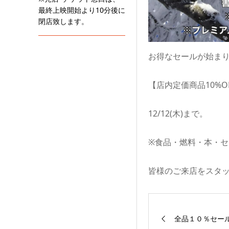
最終上映開始より10分後に
閉店致します。
お得なセールが始ま
【店内定価商品10%O
12/12(木)まで。
※食品・燃料・本・
皆様のご来店をスタ
全品１０％セー