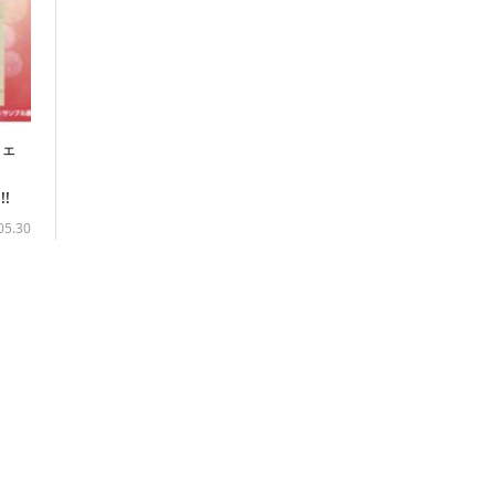
ジェ
タ
!
05.30