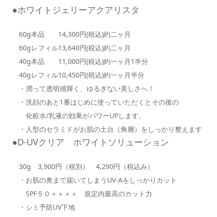
●ホワイトジェリーアクアリスタ
60g本品 14,300円(税込)約二ヶ月
60gレフィル13,640円(税込)約二ヶ月
40g本品 11,000円(税込)約一ヶ月1半分
40gレフィル10,450円(税込)約一ヶ月半分
・潤って透明感輝く、ゆるぎない美しさへ！
・洗顔のあと1番はじめに使っていただくとその後の
化粧水/乳液の効果がパワーUPします。
・人型のセラミドがお肌の土台（角層）をしっかり整えます
●D-UVクリア ホワイトソリューション
30g 3,900円（税別） 4,290円（税込み）
・お肌の奥まで届いてしまうUV-Aをしっかりカット
SPF５０＋＋＋＋ 規定内最高のカット力
・シミ予防UV下地