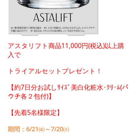
アスタリフト商品11,000円(税込)以上購
入で
トライアルセットプレゼント！
【約7日分お試しｻｲｽﾞ美白化粧水･ｸﾘｰﾑ(パ
ウチ各２包付)】
【先着5名様限定】
期間：6/21㈮～7/20㈯