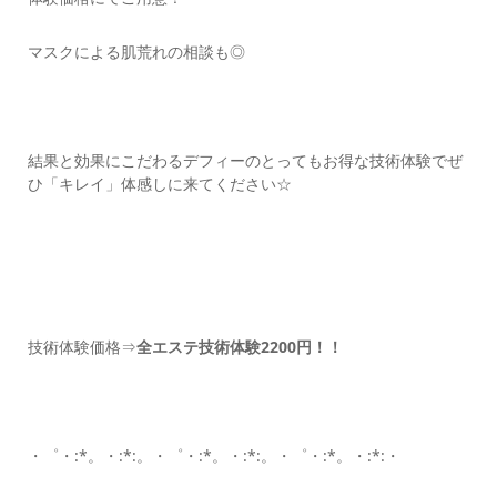
マスクによる肌荒れの相談も◎
結果と効果にこだわるデフィーのとってもお得な技術体験でぜ
ひ「キレイ」体感しに来てください☆
技術体験価格⇒
全エステ技術体験2200
円！！
・゜・:*。・:*:。・゜・:*。・:*:。・゜・:*。・:*:・