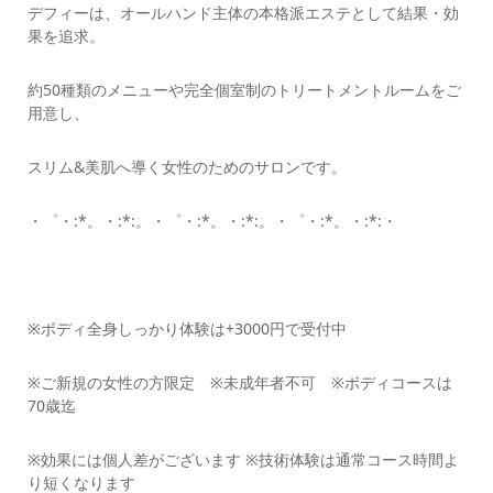
デフィーは、オールハンド主体の本格派エステとして結果・効
果を追求。
約50種類のメニューや完全個室制のトリートメントルームをご
用意し、
スリム&美肌へ導く女性のためのサロンです。
・゜・:*。・:*:。・゜・:*。・:*:。・゜・:*。・:*:・
※ボディ全身しっかり体験は+3000円で受付中
※ご新規の女性の方限定 ※未成年者不可 ※ボディコースは
70歳迄
※効果には個人差がございます ※技術体験は通常コース時間よ
り短くなります