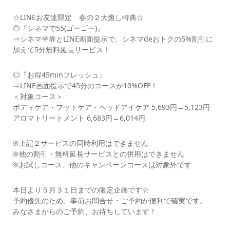
☆LINEお友達限定 春の２大癒し特典☆
◎『シネマで55(ゴーゴー)』
⇒シネマ半券とLINE画面提示で、シネマdeおトクの5%割引に
加えて5分無料延長サービス！
◎『お得45minフレッシュ』
⇒LINE画面提示で45分のコースが10%OFF！
＜対象コース＞
ボディケア・フットケア・ヘッドアイケア 5,693円→5,123円
アロマトリートメント 6,683円→6,014円
※上記２サービスの同時利用はできません
※他の割引・無料延長サービスとの併用はできません
※お試しコース、他のキャンペーンコースは対象外です
本日より５月３１日までの限定企画です☆
予約優先のため、事前お問合せ・ご予約が便利で確実です。
みなさまからのご予約、お待ちしています！