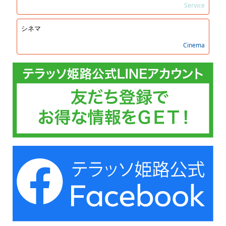
Service
シネマ
Cinema