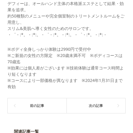
デフィーは、オールハンド主体の本格派エステとして結果・効
果を追求。
約50種類のメニューや完全個室制のトリートメントルームをご
用意し、
スリム&美肌へ導く女性のためのサロンです。
・゜・:*。・:*:。・゜・:*。・:*:。・゜・:*。・:*:・
※ボディ全身しっかり体験は2990円で受付中
※ご新規の女性の方限定 ※20歳未満不可 ※ボディコースは
70歳迄
※効果には個人差がございます ※技術体験は通常コース時間よ
り短くなります
※コースにより一部価格が異なります ※2024年1月31日まで
有効
関連記事一覧