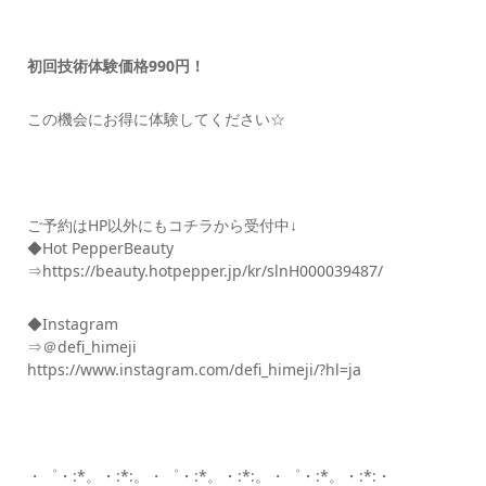
初回技術体験価格990円！
この機会にお得に体験してください☆
ご予約はHP以外にもコチラから受付中↓
◆Hot PepperBeauty
⇒https://beauty.hotpepper.jp/kr/slnH000039487/
◆Instagram
⇒＠defi_himeji
https://www.instagram.com/defi_himeji/?hl=ja
・゜・:*。・:*:。・゜・:*。・:*:。・゜・:*。・:*:・