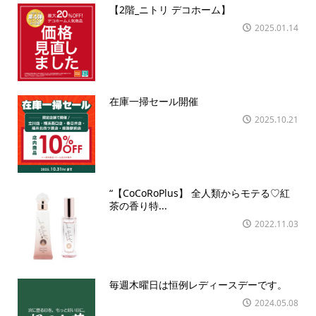
【2階_ニトリ デコホーム】
2025.01.14
在庫一掃セール開催
2025.10.21
“【CoCoRoPlus】 全人類からモテる♡紅
茶の香り特...
2022.11.03
毎週木曜日は恒例レディースデーです。
2024.05.08