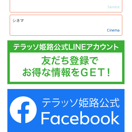
Service
シネマ
Cinema