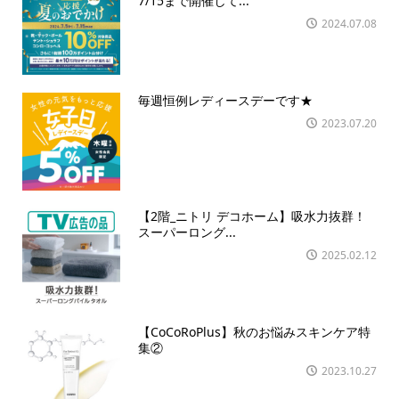
7/15まで開催して...
2024.07.08
毎週恒例レディースデーです★
2023.07.20
【2階_ニトリ デコホーム】吸水力抜群！
スーパーロング...
2025.02.12
【CoCoRoPlus】秋のお悩みスキンケア特
集②
2023.10.27