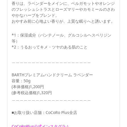
香りは、ラベンダーをメインに、ベルガモットやオレンジ
のフレッシュシトラスとローズマリーやカモミールのさわ
やかなハーブをブレンド。
おやすみ前に心地よい香りが、上質な眠りへと誘います。
*1：保湿成分（パンテノール、グルコシルヘスペリジン
等）
*2：うるおってキメ・ツヤのある肌のこと
＿＿＿＿＿＿＿＿＿＿＿＿＿＿＿＿＿＿＿＿
BARTHプレミアムハンドクリーム ラベンダー
容量：50g
(本体価格)1,200円
(参考税込価格)1,320円
＿＿＿＿＿＿＿＿＿＿＿＿＿＿＿＿＿＿＿＿
■お取り扱い店舗：CoCoRo Plus全店
CoCoRoPlus公式インスタグラム