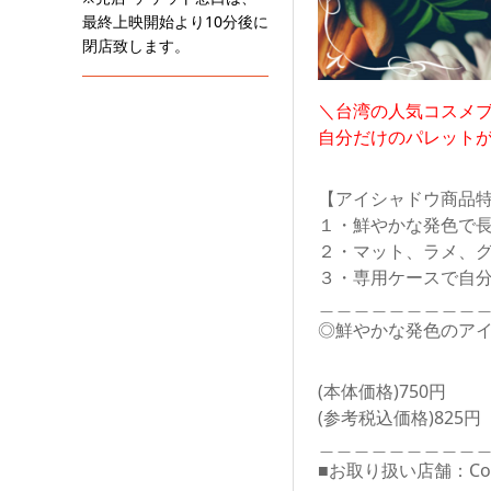
最終上映開始より10分後に
閉店致します。
＼台湾の人気コスメブ
自分だけのパレットが
【アイシャドウ商品
１・鮮やかな発色で
２・マット、ラメ、
３・専用ケースで自
＿＿＿＿＿＿＿＿＿
◎鮮やかな発色のアイシ
(本体価格)750円
(参考税込価格)825円
＿＿＿＿＿＿＿＿＿
■お取り扱い店舗：CoCo