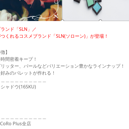
ランド「SLN」／
つくれるコスメブランド「SLN(ソローン)」が登場！
特徴】
長時間密着キープ！
グリッター、パールなどバリエーション豊かなラインナップ！
分好みのパレットが作れる！
＿＿＿＿＿＿＿＿＿＿＿
ャドウ(16SKU)
＿＿＿＿＿＿＿＿＿＿＿
Ro Plus全店