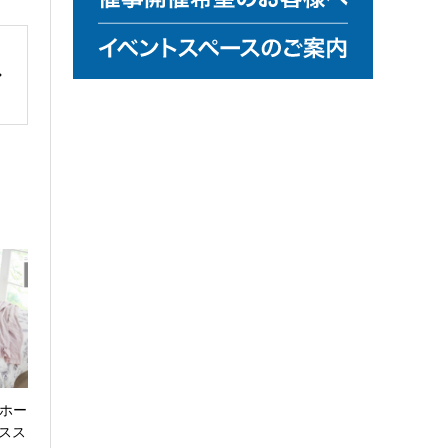
コホー
スス