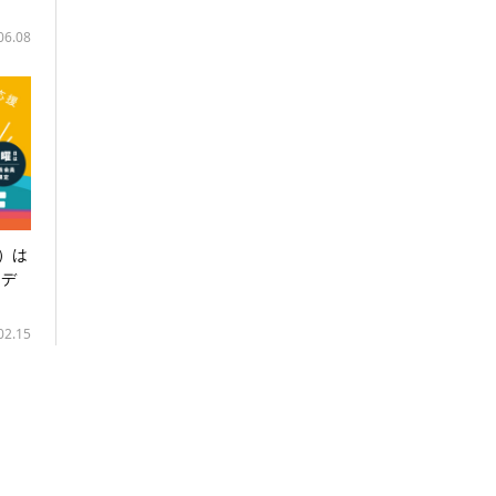
06.08
木）は
アデ
02.15