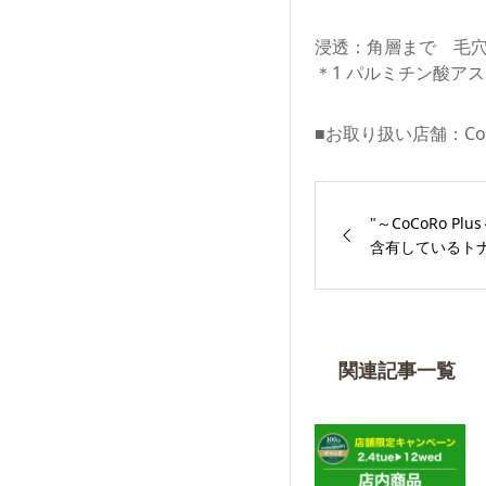
浸透：⾓層まで ⽑
＊1 パルミチン酸アス
■お取り扱い店舗：CoCo
"～CoCoRo Pl
含有しているトナ
関連記事一覧