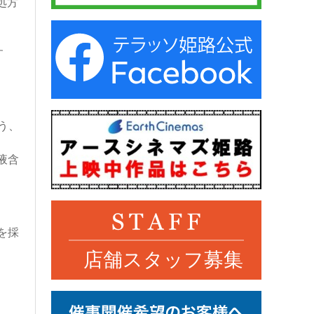
処⽅
す
う、
液含
を採