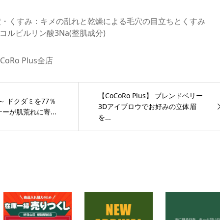
⽳・くすみ：キメの乱れと乾燥による⽑⽳の⽬⽴ちとくすみ
コルビルリン酸3Na(整肌成分)
Ro Plus全店
【CoCoRo Plus】 ブレンドベリー
us～ ドクダミを77％
3Dアイブロウでお好みの立体眉
ーが肌荒れに寄...
を...