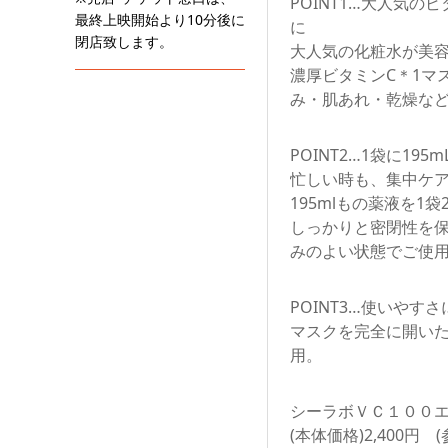
POINT1…⼤⼈気の
最終上映開始より10分後に
に
閉店致します。
⼤⼈気の化粧⽔が美
濃厚ビタミンC＊1マ
み・肌あれ・乾燥な
POINT2…1袋に195
忙しい時も、集中ケ
195mlもの薬液を1
しっかりと密閉性を保
みのよい状態でご使
POINT3…使いやす
マスクを完全に開いた
⽤。
シーラボＶＣ１００
(本体価格)2,400円 