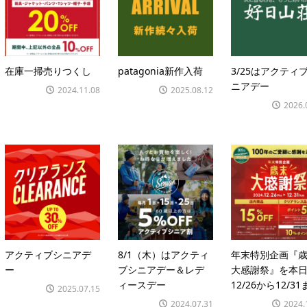
在庫一掃売りつくし
patagonia新作入荷
3/25はアクティ
ニアデー
2024.11.08
2025.08.12
2026.
アクティブシニアデ
8/1（木）はアクティ
年末特別企画『
ー
ブシニアデー＆レデ
大感謝祭』を本
ィースデー
12/26から12/31ま
2025.07.15
2024.07.31
2024.