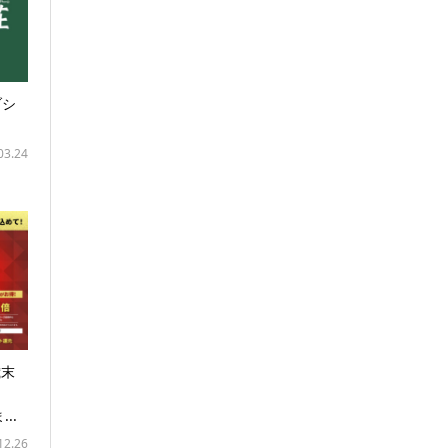
ブシ
03.24
歳末
日
...
12.26