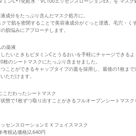
ビタミンC*1化粧⽔「VC100エッセンスローションEX」を マスク
容液成分をたっぷり含んだマスク処⽅に。
スクで肌を密閉することで美容液成分がぐっと浸透。⽑⽳・く
どの肌悩みにアプローチします。
mLの薬液
アしたいときもビタミンCとうるおいを⼿軽にチャージできるよ
袋20枚のシートマスクにたっぷり含ませました。
つことができるキャップタイプの蓋を採⽤し、最後の1枚まで
⽤いただけます。
さにこだわったシートマスク
状態で1枚ずつ取り出すことがきるフルオープンシートマスク
エッセンスローションＥＸフェイスマスク
(参考税込価格)2,640円