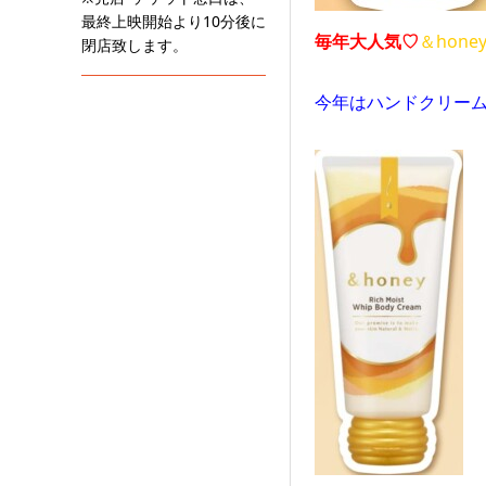
最終上映開始より10分後に
毎年大人気♡
＆hone
閉店致します。
今年はハンドクリー