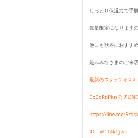
しっとり保湿力で手
数量限定になります
他にも秋冬におすす
是非みなさまのご来
最新のス
タッフ オススメ
CoCoRoPlus公式LINE
https://line.me/R/t
ID：＠114ktgwo