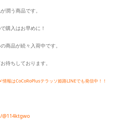
肌が潤う商品です。
ので購入はお早めに！
めの商品が続々入荷中です。
店お待ちしております。
情報はCoCoRoPlusテラッソ姫路LINEでも発信中！！
i/p/@114ktgwo