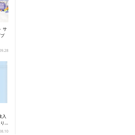
～ サ
ププ
09.28
枚入
...
08.10