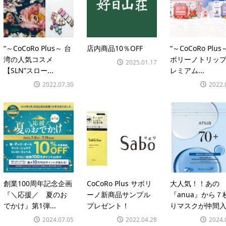
“～CoCoRo Plus～ 台
店内商品10％OFF
“～CoCoRo Plus
湾の人気コスメ
ボリーノトリッ
2025.01.17
【SLN”スロー...
レミアム...
2022.07.30
2022.
創業100周年記念企画
CoCoRo Plus サボリ
大人気！！あの
『＼応援／ 夏のお
ーノ新商品サンプル
『anua』から７
でかけ』第1弾...
プレゼント！
りマスクが仲間入り
2024.07.05
2022.04.28
2024.