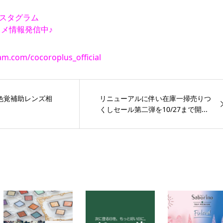
インスタグラム
メ情報発信中♪
am.com/cocoroplus_official
色覚補助レンズ相
リニューアルに伴い在庫一掃売りつ
くしセール第二弾を10/27まで開...