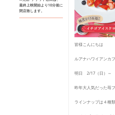
最終上映開始より10分後に
閉店致します。
皆様こんにちは
ルアナハワイアンカ
明日 2/17（日）
昨年大人気だった苺
ラインナップは４種