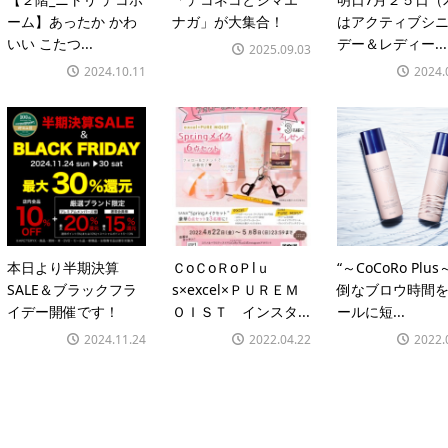
ーム】あったか かわ
ナガ」が大集合！
はアクティブシ
いい こたつ...
デー＆レディー...
2025.09.03
2024.10.11
2024.
本日より半期決算
ＣoＣoＲoＰlｕ
“～CoCoRo Plus
SALE＆ブラックフラ
s×excel×ＰＵＲＥＭ
倒なブロウ時間
イデー開催です！
ＯＩＳＴ インスタ...
ールに短...
2024.11.24
2022.04.22
2022.