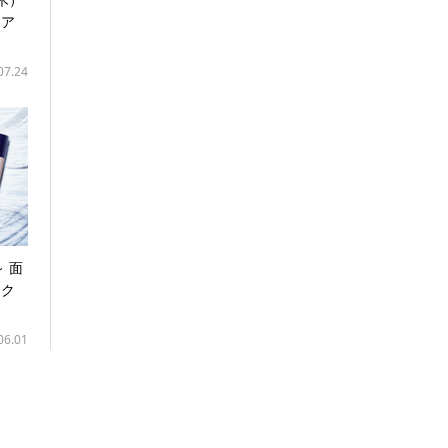
ニア
07.24
～ 面
をク
06.01