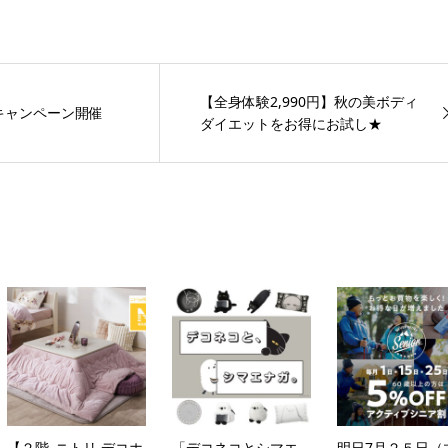
【全身体験2,990円】秋の美ボディ
キャンペーン開催
ダイエットをお得にお試し★
【２階_ニトリ デコホ
「デコネコとシマエ
明日7月２５日（