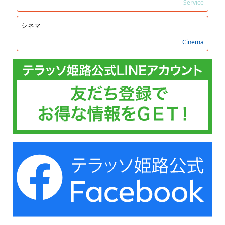
Service
シネマ
Cinema