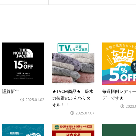
謹賀新年
★TVCM商品★ 吸水
毎週恒例レディ
力抜群のふんわりタ
デーです★
2025.01.02
オル！！
2023.
2025.07.07