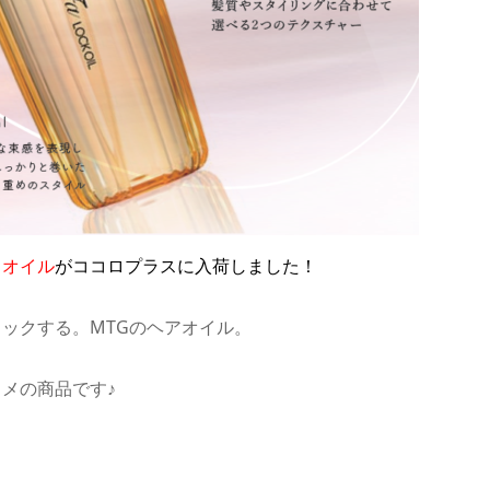
クオイル
がココロプラスに入荷しました！
ロックする。
MTG
のヘアオイル。
メの商品です♪