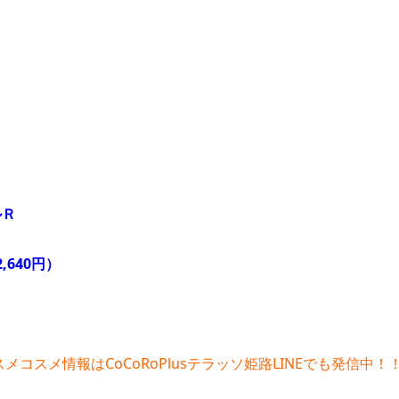
ルＲ
,640円）
メコスメ情報はCoCoRoPlusテラッソ姫路LINEでも発信中！