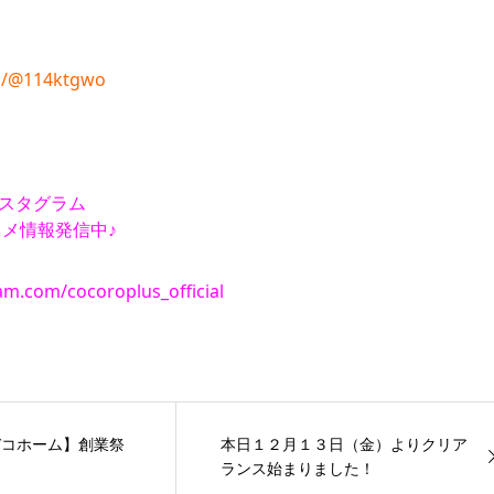
i/p/@114ktgwo
インスタグラム
メ情報発信中♪
am.com/cocoroplus_official
デコホーム】創業祭
本日１２月１３日（金）よりクリア
ランス始まりました！