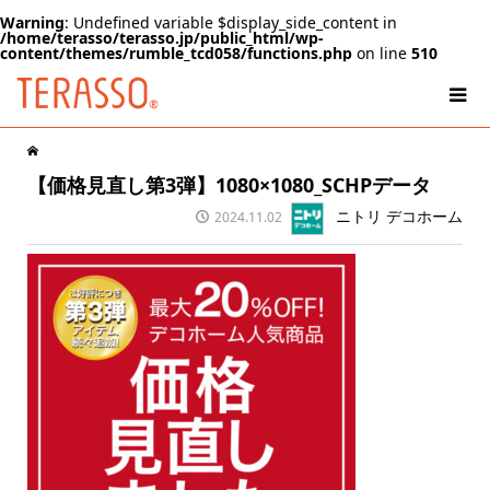
Warning
: Undefined variable $display_side_content in
/home/terasso/terasso.jp/public_html/wp-
content/themes/rumble_tcd058/functions.php
on line
510
【価格見直し第3弾】1080×1080_SCHPデータ
ニトリ デコホーム
2024.11.02