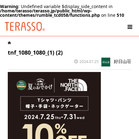
Warning
: Undefined variable $display_side_content in
/home/terasso/terasso.jp/public_html/wp-
content/themes/rumble_tcd058/functions.php
on line
510
tnf_1080_1080_(1) (2)
好日山荘
2024.07.25