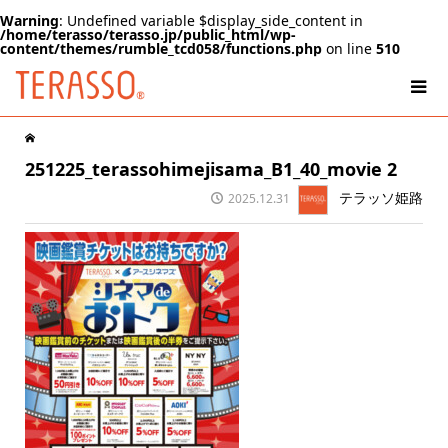
Warning
: Undefined variable $display_side_content in
/home/terasso/terasso.jp/public_html/wp-
content/themes/rumble_tcd058/functions.php
on line
510
251225_terassohimejisama_B1_40_movie 2
テラッソ姫路
2025.12.31