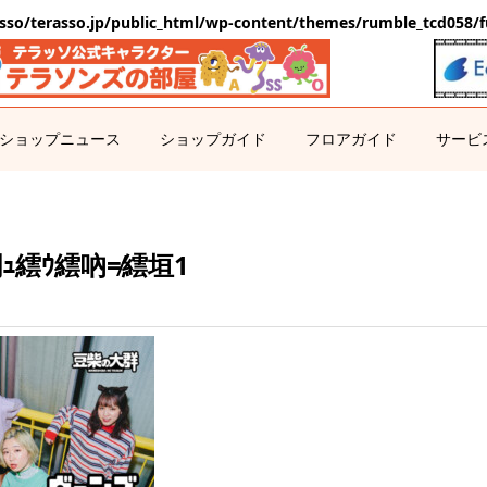
sso/terasso.jp/public_html/wp-content/themes/rumble_tcd058/f
ショップニュース
ショップガイド
フロアガイド
サービ
_繝ｭ繧ｳ繧吶≠繧垣1