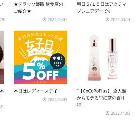
い
★テラッソ姫路 飲食店の
明日５/１５日はアクティ
ご紹介★
ブシニアデーです
.29
2024.04.01
2024.05.14
に本
本日はレディースデイ
“【CoCoRoPlus】 全人類
！
からモテる♡紅茶の香り
2025.04.03
特...
.01
2022.11.03