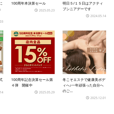
に
100周年本決算セール
明日５/１５日はアクティ
」
ブシニアデーです
2025.05.23
2024.05.14
.03
式
100周年記念決算セール第
冬こそエステで健康美ボデ
４弾 開催中
ィへ♪一年頑張った自分へ
のご...
.14
2025.05.29
2025.12.01