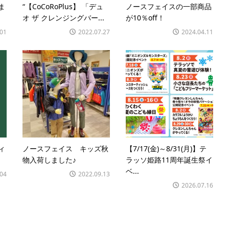
ま
“【CoCoRoPlus】 「デュ
ノースフェイスの一部商品
オ ザ クレンジングバー...
が10％off！
.01
2022.07.27
2024.04.11
ィ
ノースフェイス キッズ秋
【7/17(金)～8/31(月)】テ
物入荷しました♪
ラッソ姫路11周年誕生祭イ
ベ...
.04
2022.09.13
2026.07.16