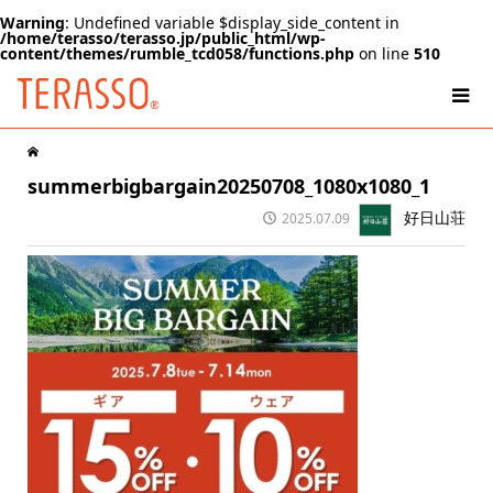
Warning
: Undefined variable $display_side_content in
/home/terasso/terasso.jp/public_html/wp-
content/themes/rumble_tcd058/functions.php
on line
510
summerbigbargain20250708_1080x1080_1
好日山荘
2025.07.09