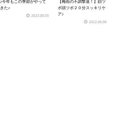
♪今年もこの季節がやって
【梅雨の不調撃退！】顔ツ
きた♪
ボ頭ツボ２０分スッキリケ
ア♪
2023.09.05
2022.06.06