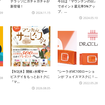
イ
テラッソにガチャガチャが
今日は『マウンテンの日』
新登場！
でポイント還元率5%アッ
プ、...
.09
2024.11.15
2024.05.10
【9/2(水】開催♪水曜サー
“シーラボVC100ローショ
ビスデイをもっとおトクに
ンが フェイスマスクに！...
.08
『マ...
2022.05.28
2026.08.05