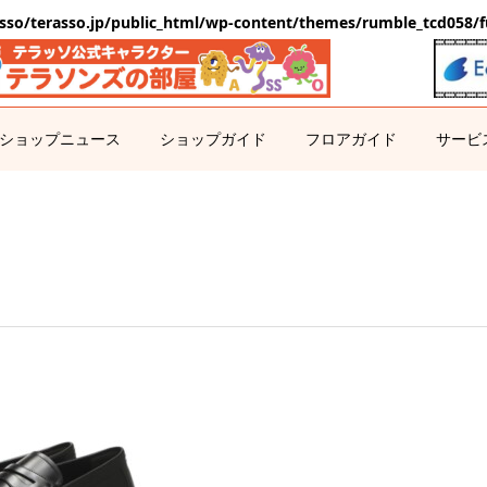
sso/terasso.jp/public_html/wp-content/themes/rumble_tcd058/f
ショップニュース
ショップガイド
フロアガイド
サービ