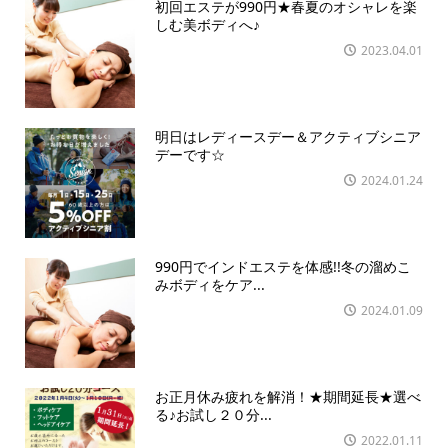
初回エステが990円★春夏のオシャレを楽
しむ美ボディへ♪
2023.04.01
明日はレディースデー＆アクティブシニア
デーです☆
2024.01.24
990円でインドエステを体感!!冬の溜めこ
みボディをケア...
2024.01.09
お正月休み疲れを解消！★期間延長★選べ
る♪お試し２０分...
2022.01.11