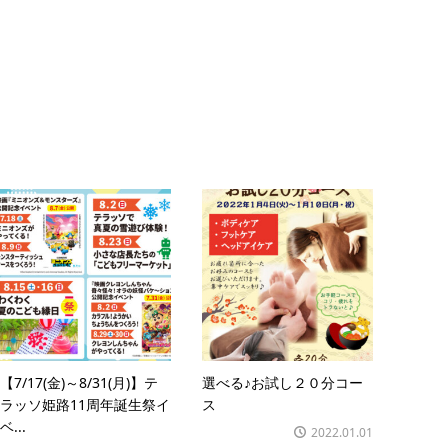
【7/17(金)～8/31(月)】テ
選べる♪お試し２０分コー
ラッソ姫路11周年誕生祭イ
ス
ベ...
2022.01.01