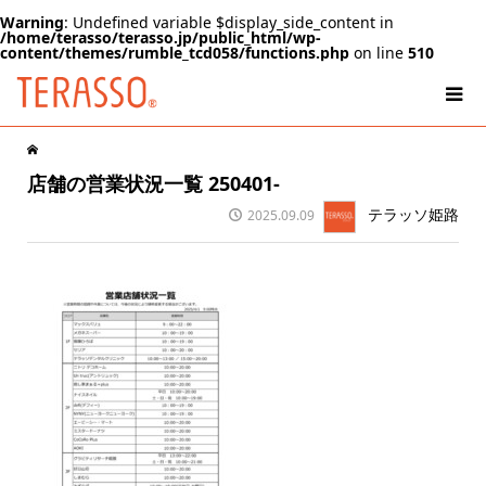
Warning
: Undefined variable $display_side_content in
/home/terasso/terasso.jp/public_html/wp-
content/themes/rumble_tcd058/functions.php
on line
510
店舗の営業状況一覧 250401-
テラッソ姫路
2025.09.09