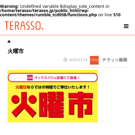
Warning
: Undefined variable $display_side_content in
/home/terasso/terasso.jp/public_html/wp-
content/themes/rumble_tcd058/functions.php
on line
510
火曜市
テラッソ姫路
2020.07.14