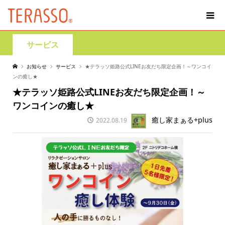
サービス
お知らせ
サービス
★テラッソ姫路公式LINEお友だち限定企画！～ワンコイ
ンの癒し★
★テラッソ姫路公式LINEお友だち限定企画！～
ワンコインの癒し★
癒し家まぁる+plus
2022.08.19