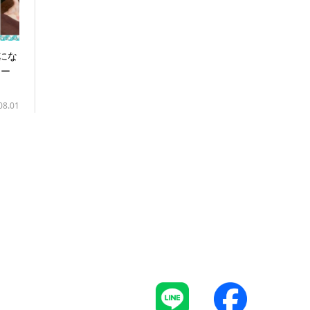
気にな
ィー
08.01