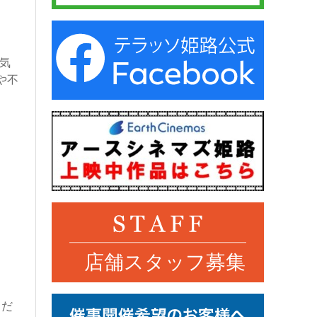
気
や不
くだ