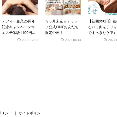
デフィー創業25周年
☆５月末迄☆テラッ
【初回990円】
記念キャンペーン☆
ソ公式LINEお友だち
るハミ肉をデフ
エステ体験1100円...
限定企画！
ですっきりケア♪
2022.12.01
2023.04.14
2024.
ポリシー
サイトポリシー