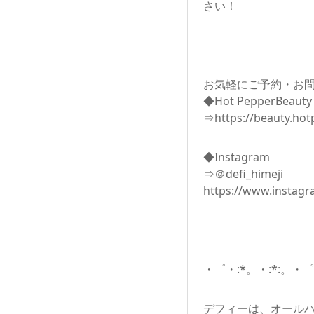
さい！
お気軽にご予約・お
◆Hot PepperBeauty
⇒https://beauty.hot
◆Instagram
⇒＠defi_himeji
https://www.instagr
・゜・:*。・:*:。・゜
デフィーは、オール