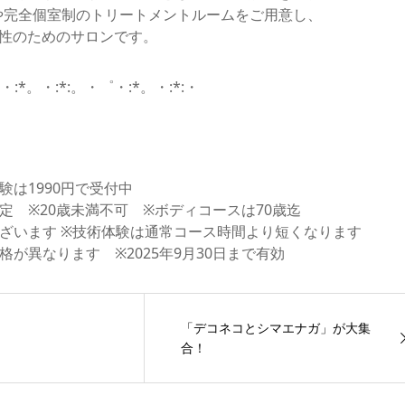
や完全個室制のトリートメントルームをご用意し、
性のためのサロンです。
・:*。・:*:。・゜・:*。・:*:・
験は1990円で受付中
定 ※20歳未満不可 ※ボディコースは70歳迄
ざいます ※技術体験は通常コース時間より短くなります
が異なります ※2025年9月30日まで有効
「デコネコとシマエナガ」が大集
合！