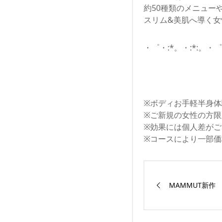
約50種類のメニュー
スリム&美肌へ導く女
・゜・:*。・:*:。・゜
※ボディお手軽半身体
※ご新規の女性の方限
※効果には個人差がご
※コースにより一部価格
MAMMUT新作