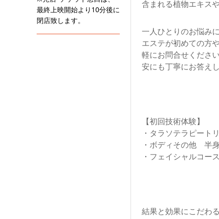
含まれる植物エキスや
最終上映開始より10分後に
閉店致します。
一人ひとりのお悩み
エステが初めての方
軽にお問合せください
安にも丁寧にお答え
【初回技術体験】
・タラソテラピートリ
・ボディその他 半身コ
・フェイシャルコース各
結果と効果にこだわ