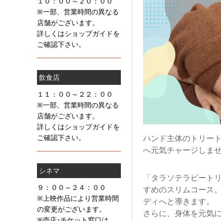
１０：００～２０：００
※一部、営業時間の異なる
店舗がございます。
詳しくはショップガイドを
ご確認下さい。
飲食店
１１：００～２２：００
※一部、営業時間の異なる
店舗がございます。
詳しくはショップガイドを
ご確認下さい。
ハンド主体のトリー
へ元気チャージしま
シネマ
「タラソテラピート
９：００～２４：００
すめのスリムコース
※上映作品により営業時間
ディへと導きます。
の変更がございます。
さらに、身体を元気
※売店･チケット窓口は、