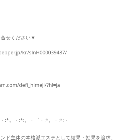
問合せください▼
pepper.jp/kr/slnH000039487/
am.com/defi_himeji/?hl=ja
・:*。・:*:。・゜・:*。・:*:・
ハンド主体の本格派エステとして結果・効果を追求。