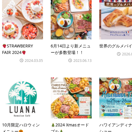
STRAWBERRY
6月14日より新メニュ
世界のグルメパ
FAIR 2024
ーが多数登場！！
2026.
2024.03.05
2023.06.13
10月限定ハロウィン
2024 Xmasオード
ハワイアンディ
メニュー
ブル
ショー