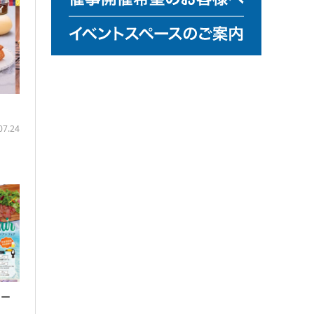
イ
07.24
ナー