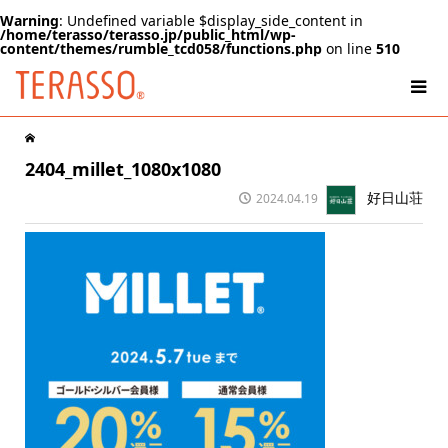
Warning
: Undefined variable $display_side_content in
/home/terasso/terasso.jp/public_html/wp-
content/themes/rumble_tcd058/functions.php
on line
510
2404_millet_1080x1080
好日山荘
2024.04.19