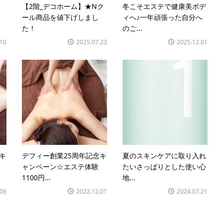
【2階_デコホーム】★Nク
冬こそエステで健康美ボデ
ール商品を値下げしまし
ィへ♪一年頑張った自分へ
た！
のご...
.10
2025.07.23
2025.12.01
キ
デフィー創業25周年記念キ
夏のスキンケアに取り入れ
ャンペーン☆エステ体験
たいさっぱりとした使い心
1100円...
地...
.06
2022.12.01
2024.07.21