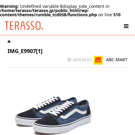
Warning
: Undefined variable $display_side_content in
/home/terasso/terasso.jp/public_html/wp-
content/themes/rumble_tcd058/functions.php
on line
510
IMG_E9907[1]
ABC-MART
2025.09.05