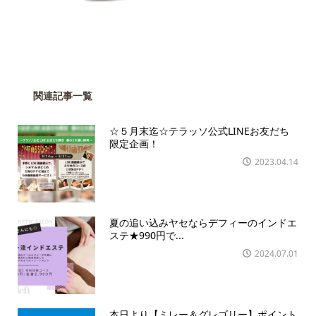
関連記事一覧
☆５月末迄☆テラッソ公式LINEお友だち
限定企画！
2023.04.14
夏の追い込みヤセならデフィーのインドエ
ステ★990円で...
2024.07.01
本日より【ミレー＆グレゴリー】ポイント