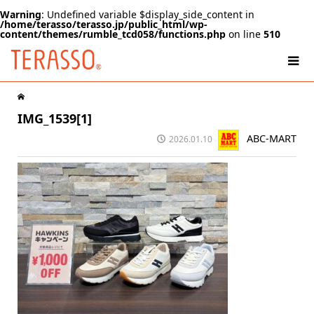
Warning
: Undefined variable $display_side_content in
/home/terasso/terasso.jp/public_html/wp-
content/themes/rumble_tcd058/functions.php
on line
510
IMG_1539[1]
ABC-MART
2026.01.10