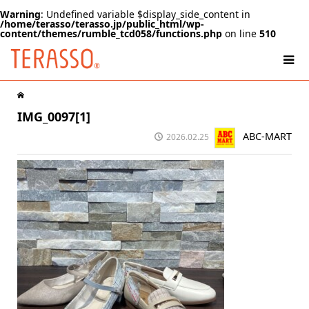
Warning
: Undefined variable $display_side_content in
/home/terasso/terasso.jp/public_html/wp-
content/themes/rumble_tcd058/functions.php
on line
510
IMG_0097[1]
ABC-MART
2026.02.25