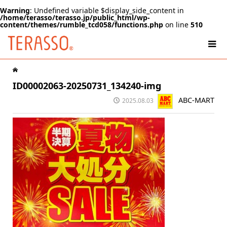
Warning
: Undefined variable $display_side_content in
/home/terasso/terasso.jp/public_html/wp-
content/themes/rumble_tcd058/functions.php
on line
510
ID00002063-20250731_134240-img
ABC-MART
2025.08.03