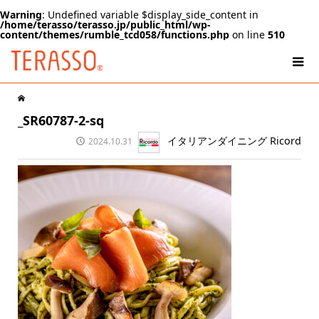
Warning
: Undefined variable $display_side_content in
/home/terasso/terasso.jp/public_html/wp-
content/themes/rumble_tcd058/functions.php
on line
510
_SR60787-2-sq
イタリアンダイニング Ricord
2024.10.31