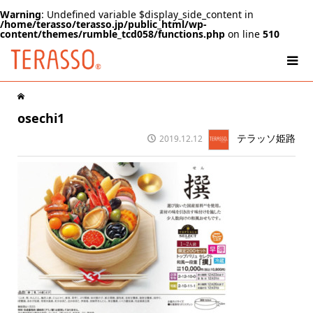
Warning
: Undefined variable $display_side_content in
/home/terasso/terasso.jp/public_html/wp-
content/themes/rumble_tcd058/functions.php
on line
510
osechi1
テラッソ姫路
2019.12.12