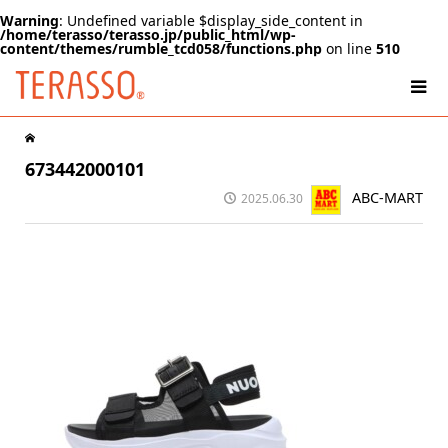
Warning
: Undefined variable $display_side_content in
/home/terasso/terasso.jp/public_html/wp-
content/themes/rumble_tcd058/functions.php
on line
510
673442000101
ABC-MART
2025.06.30