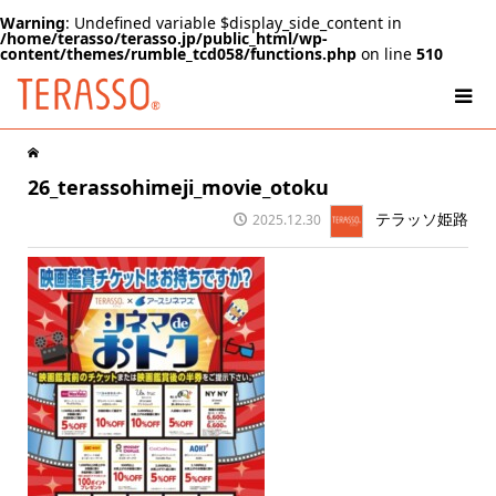
Warning
: Undefined variable $display_side_content in
/home/terasso/terasso.jp/public_html/wp-
content/themes/rumble_tcd058/functions.php
on line
510
26_terassohimeji_movie_otoku
テラッソ姫路
2025.12.30