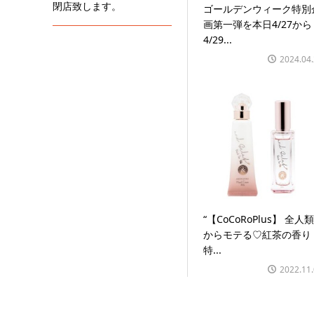
閉店致します。
ゴールデンウィーク特別
画第一弾を本日4/27から
4/29...
2024.04
“【CoCoRoPlus】 全人類
からモテる♡紅茶の香り
特...
2022.11