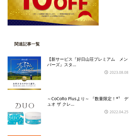
関連記事一覧
【新サービス『好日山荘プレミアム メン
バーズ』スタ...
2023.08.08
～CoCoRo Plusより～ 『数量限定！*¹ デ
ュオ ザ クレ...
2022.04.25