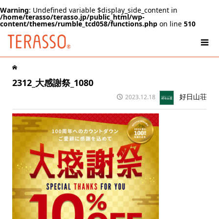
Warning
: Undefined variable $display_side_content in
/home/terasso/terasso.jp/public_html/wp-
content/themes/rumble_tcd058/functions.php
on line
510
2312_大感謝祭_1080
好日山荘
2023.12.18