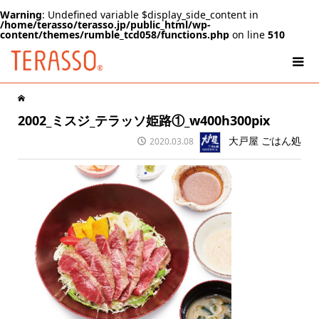
Warning
: Undefined variable $display_side_content in
/home/terasso/terasso.jp/public_html/wp-
content/themes/rumble_tcd058/functions.php
on line
510
2002_ミスジ_テラッソ姫路①_w400h300pix
大戸屋 ごはん処
2020.03.08