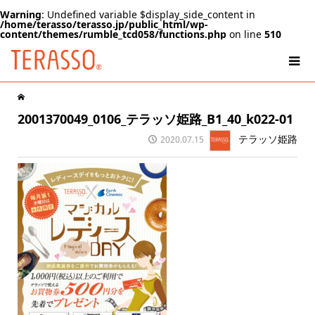
Warning
: Undefined variable $display_side_content in
/home/terasso/terasso.jp/public_html/wp-
content/themes/rumble_tcd058/functions.php
on line
510
2001370049_0106_テラッソ姫路_B1_40_k022-01
テラッソ姫路
2020.07.15