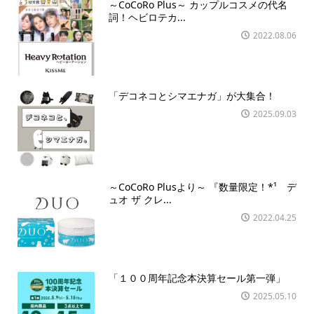
～CoCoRo Plus～ カップルコスメの代名
詞！ヘビロテカ...
2022.08.06
「デコネコとシマエナガ」が大集合！
2025.09.03
～CoCoRo Plusより～ 『数量限定！*¹ デ
ュオ ザ クレ...
2022.04.25
「１００周年記念本決算セール第一弾」
2025.05.10