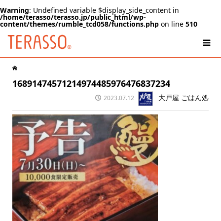
Warning
: Undefined variable $display_side_content in
/home/terasso/terasso.jp/public_html/wp-
content/themes/rumble_tcd058/functions.php
on line
510
16891474571214974485976476837234
大戸屋 ごはん処
2023.07.12