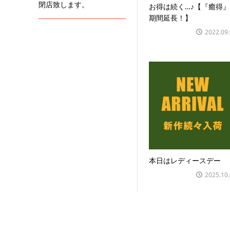
閉店致します。
お得は続く…♪【『癒得』
期間延長！】
2022.09
本日はレディースデー
2025.10