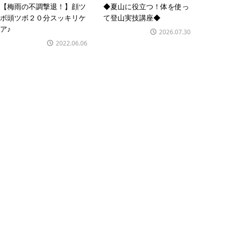
【梅雨の不調撃退！】顔ツ
◆夏山に役立つ！体を使っ
ボ頭ツボ２０分スッキリケ
て登山実技講座◆
ア♪
2026.07.30
2022.06.06