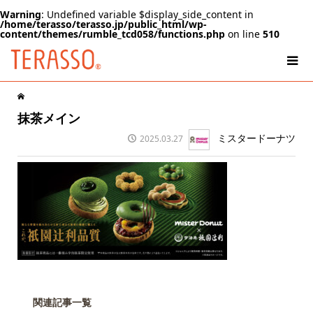
Warning
: Undefined variable $display_side_content in
/home/terasso/terasso.jp/public_html/wp-
content/themes/rumble_tcd058/functions.php
on line
510
抹茶メイン
ミスタードーナツ
2025.03.27
関連記事一覧